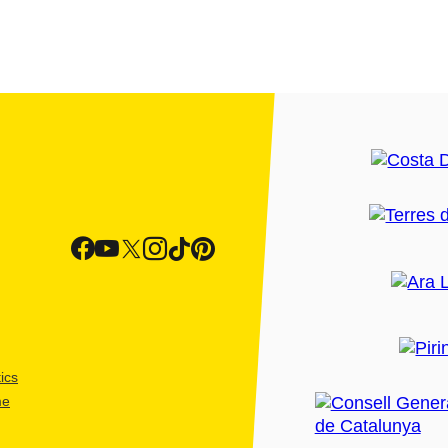
ics
me