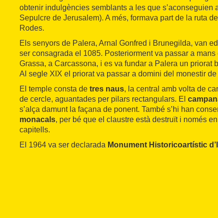
obtenir indulgències semblants a les que s’aconseguien a
Sepulcre de Jerusalem). A més, formava part de la ruta d
Rodes.
Els senyors de Palera, Arnal Gonfred i Brunegilda, van edi
ser consagrada el 1085. Posteriorment va passar a mans 
Grassa, a Carcassona, i es va fundar a Palera un priorat 
Al segle XIX el priorat va passar a domini del monestir de
El temple consta de
tres naus
, la central amb volta de can
de cercle, aguantades per pilars rectangulars. El
campan
s’alça damunt la façana de ponent. També s’hi han conse
monacals
, per bé que el claustre està destruït i només e
capitells.
El 1964 va ser declarada
Monument Historicoartístic d’