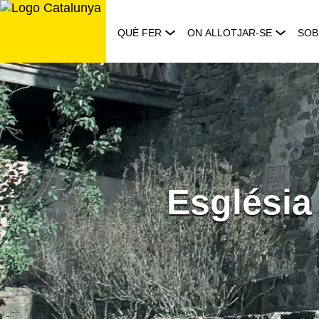
Saltar
al
QUÈ FER
ON ALLOTJAR-SE
SOB
contingut
Església