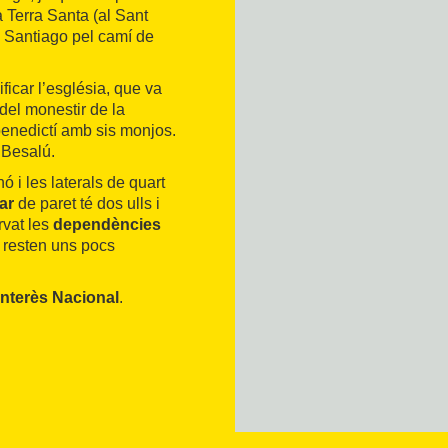
 Terra Santa (al Sant
e Santiago pel camí de
ficar l’església, que va
del monestir de la
benedictí amb sis monjos.
 Besalú.
ó i les laterals de quart
ar
de paret té dos ulls i
rvat les
dependències
n resten uns pocs
Interès Nacional
.