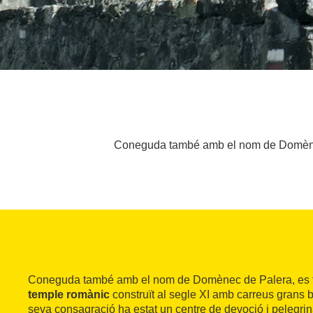
Coneguda també amb el nom de Domènec d
Coneguda també amb el nom de Domènec de Palera, es tr
temple romànic
construït al segle XI amb carreus grans b
seva consagració ha estat un centre de devoció i pelegrin