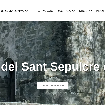
RE CATALUNYA
INFORMACIÓ PRÀCTICA
MICE
PROF
 del Sant Sepulcre 
Gaudeix de la cultura