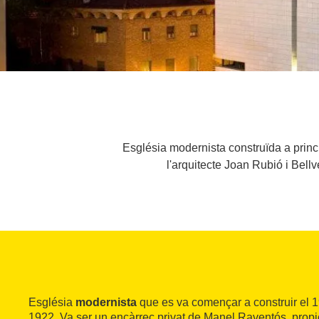
Església modernista construïda a princi
l'arquitecte Joan Rubió i Bell
Església
modernista
que es va començar a construir el 1
1922. Va ser un encàrrec privat de Manel Raventós, propi