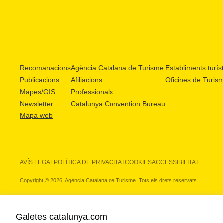
Recomanacions
Agència Catalana de Turisme
Establiments turíst
Publicacions
Afiliacions
Oficines de Turis
Mapes/GIS
Professionals
Newsletter
Catalunya Convention Bureau
Mapa web
AVÍS LEGAL
POLÍTICA DE PRIVACITAT
COOKIES
ACCESSIBILITAT
Copyright © 2026. Agència Catalana de Turisme. Tots els drets reservats.
Galetes catalunya.com