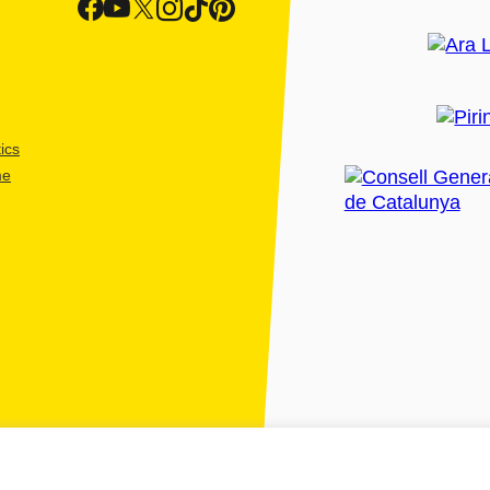
ics
me