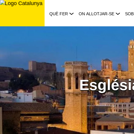
Saltar
al
QUÈ FER
ON ALLOTJAR-SE
SOB
contingut
Esglési