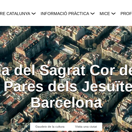
RE CATALUNYA
INFORMACIÓ PRÀCTICA
MICE
PROF
ia del Sagrat Cor d
 Pares dels Jesuït
Barcelona
Gaudeix de la cultura
Visita una ciutat