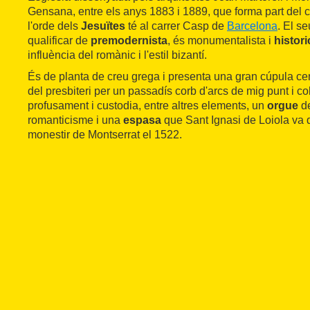
Gensana, entre els anys 1883 i 1889, que forma part del
l'orde dels
Jesuïtes
té al carrer Casp de
Barcelona
. El se
qualificar de
premodernista
, és monumentalista i
histori
influència del romànic i l'estil bizantí.
És de planta de creu grega i presenta una gran cúpula cen
del presbiteri per un passadís corb d'arcs de mig punt i c
profusament i custodia, entre altres elements, un
orgue
de
romanticisme i una
espasa
que Sant Ignasi de Loiola va 
monestir de Montserrat el 1522.