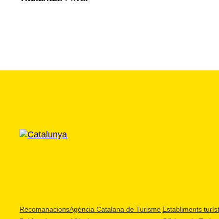
Recomanacions
Agència Catalana de Turisme
Establiments turíst