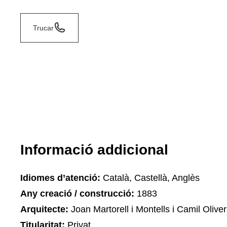
Trucar
Informació addicional
Idiomes d’atenció:
Català, Castellà, Anglès
Any creació / construcció:
1883
Arquitecte:
Joan Martorell i Montells i Camil Oliv
Titularitat:
Privat