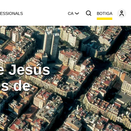
BOTIGA
ESSIONALS
CA
e Jesús
es de