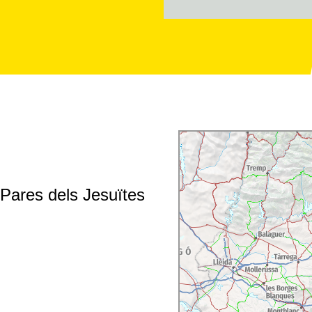
 Pares dels Jesuïtes