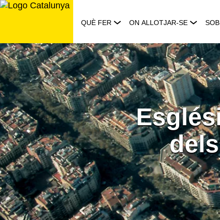
Saltar
al
QUÈ FER
ON ALLOTJAR-SE
SOB
contingut
Esglés
dels