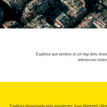
Església que pertany al col·legi dels Jesuï
referències histo
Església dissenyada pels arquitectes Joan Martorell i Mont