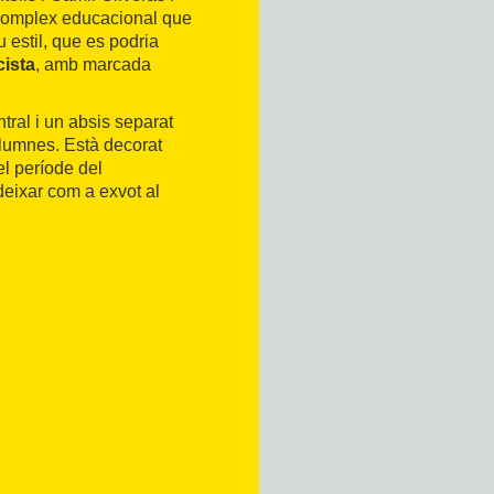
 complex educacional que
u estil, que es podria
cista
, amb marcada
tral i un absis separat
olumnes. Està decorat
l període del
deixar com a exvot al