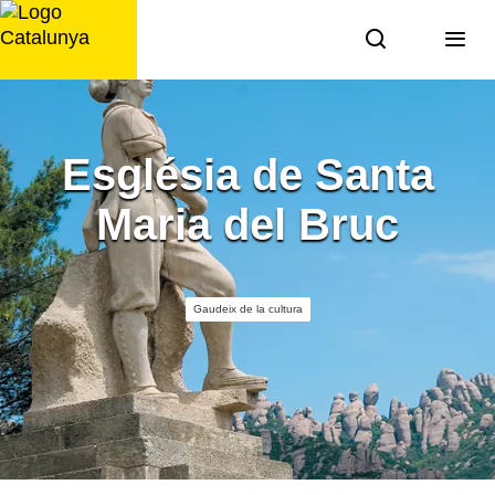
Saltar
al
contingut
Església de Santa
Maria del Bruc
Gaudeix de la cultura