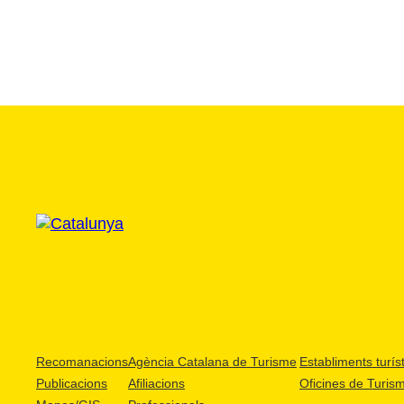
Recomanacions
Agència Catalana de Turisme
Establiments turíst
Publicacions
Afiliacions
Oficines de Turis