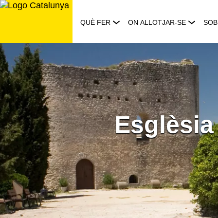
Saltar
al
QUÈ FER
ON ALLOTJAR-SE
SOB
contingut
Esglèsia