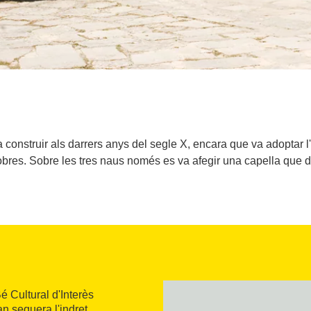
onstruir als darrers anys del segle X, encara que va adoptar l'
s obres. Sobre les tres naus només es va afegir una capella que d
 Cultural d'Interès
n sequera l'indret