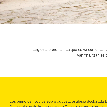
Església preromànica que es va començar a c
van finalitzar le
Les primeres notícies sobre aquesta església declarada Bé
Nacional són de finals del segle X, però a causa d'una gra