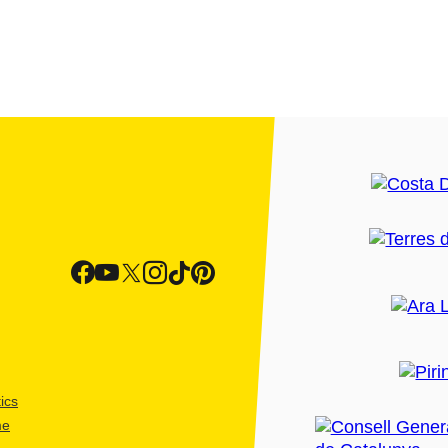
ics
me