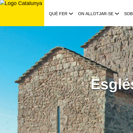
Saltar
al
QUÈ FER
ON ALLOTJAR-SE
SOB
contingut
Esglé