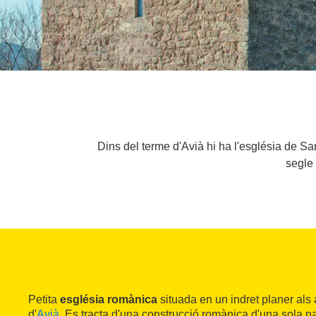
Dins del terme d'Avià hi ha l'església de Sa
segle 
Petita
església romànica
situada en un indret planer als 
d'
Avià
. Es tracta d'una construcció romànica d'una sola n