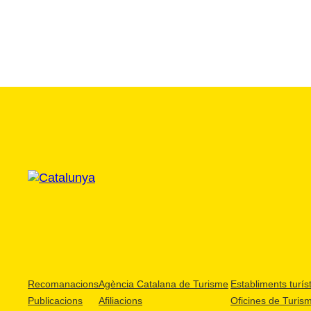
Recomanacions
Agència Catalana de Turisme
Establiments turíst
Publicacions
Afiliacions
Oficines de Turis