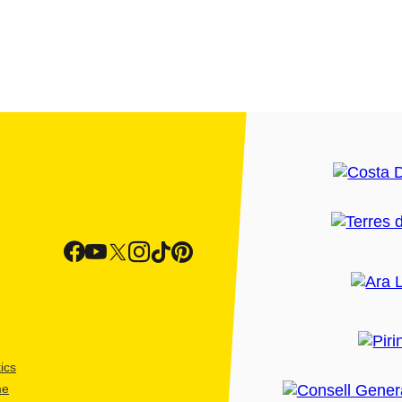
ics
me