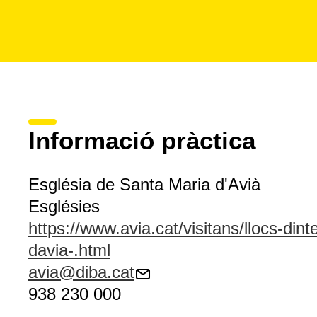
Informació pràctica
Església de Santa Maria d'Avià
Esglésies
https://www.avia.cat/visitans/llocs-din
davia-.html
avia@diba.cat
938 230 000