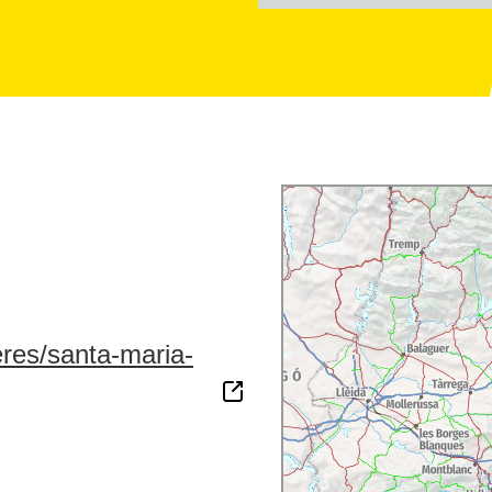
teres/santa-maria-