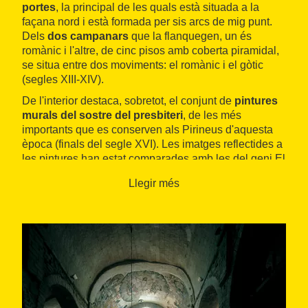
portes
, la principal de les quals està situada a la
façana nord i està formada per sis arcs de mig punt.
Dels
dos campanars
que la flanquegen, un és
romànic i l'altre, de cinc pisos amb coberta piramidal,
se situa entre dos moviments: el romànic i el gòtic
(segles XIII-XIV).
De l'interior destaca, sobretot, el conjunt de
pintures
murals del sostre del presbiteri
, de les més
importants que es conserven als Pirineus d'aquesta
època (finals del segle XVI). Les imatges reflectides a
les pintures han estat comparades amb les del geni El
Bosco, principalment per la
riquesa de detalls
i
Llegir més
l'
emotivitat
que transmeten. Malauradament no se'n
coneix l'autor.
El conjunt
representa el dia del Judici Final
a través
de diversos episodis. Així, algunes figures són
devorades per un drac gegantí de dents afilades,
empentats per dimonis alats, i d'altres es couen
lentament dins una caldera atiada pels deixebles de
Llucifer.