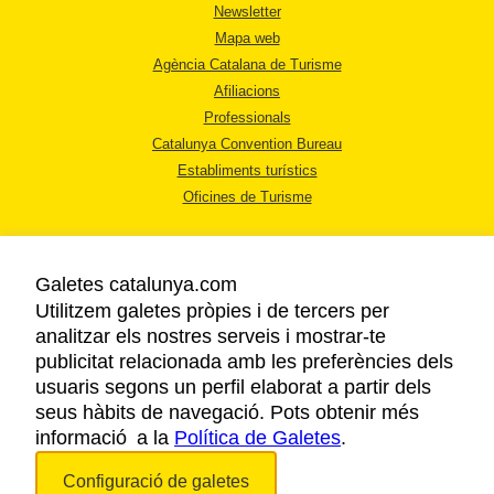
Newsletter
Mapa web
Agència Catalana de Turisme
Afiliacions
Professionals
Catalunya Convention Bureau
Establiments turístics
Oficines de Turisme
Galetes catalunya.com
Utilitzem galetes pròpies i de tercers per
analitzar els nostres serveis i mostrar-te
AVÍS LEGAL
publicitat relacionada amb les preferències dels
POLÍTICA DE PRIVACITAT
usuaris segons un perfil elaborat a partir dels
COOKIES
seus hàbits de navegació. Pots obtenir més
informació a la
Política de Galetes
ACCESSIBILITAT
.
Configuració de galetes