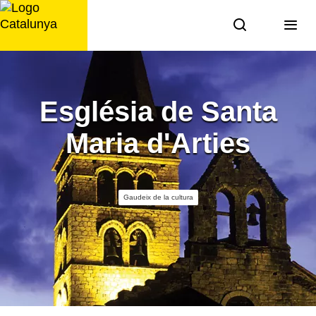
Saltar
al
contingut
Església de Santa
Maria d'Arties
Gaudeix de la cultura