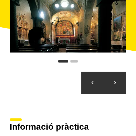
Altres decoracions interessants de l'església són els
retaules del segle XV
, en els quals es representen
escenes de la vida de la Mare de Déu. L'edificació ha
estat declarada
Bé Cultural d'Interès Nacional
.
L'església és oberta matí i tarda en temporada alta,
d'hivern i estiu, però la resta de l'any cal concertar les
visites amb el
Museu Etnològic de Vielha
.
Informació pràctica