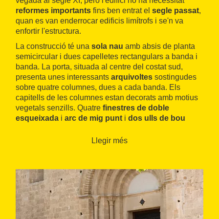
vegada al segle XI, però l'edifici no ha necessitat
reformes importants
fins ben entrat el
segle passat
,
quan es van enderrocar edificis limítrofs i se'n va
enfortir l'estructura.
La construcció té una
sola nau
amb absis de planta
semicircular i dues capelletes rectangulars a banda i
banda. La porta, situada al centre del costat sud,
presenta unes interessants
arquivoltes
sostingudes
sobre quatre columnes, dues a cada banda. Els
capitells de les columnes estan decorats amb motius
vegetals senzills. Quatre
finestres de doble
esqueixada
i
arc de mig punt
i
dos ulls de bou
s'encarreguen d'il·luminar-ne l'interior.
Llegir més
Per visitar l'interior de l'església es poden demanar
les claus al flequer que hi ha a la mateixa plaça on hi
ha l'edifici.