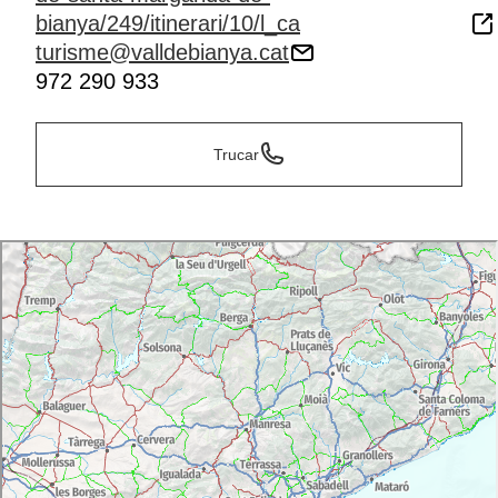
bianya/249/itinerari/10/l_ca
turisme@valldebianya.cat
972 290 933
Trucar