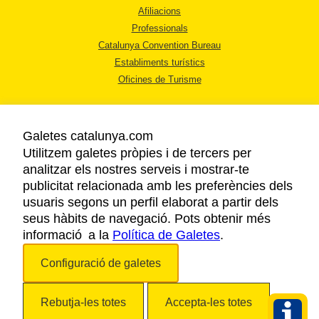
Afiliacions
Professionals
Catalunya Convention Bureau
Establiments turístics
Oficines de Turisme
Galetes catalunya.com
Utilitzem galetes pròpies i de tercers per
analitzar els nostres serveis i mostrar-te
AVÍS LEGAL
publicitat relacionada amb les preferències dels
POLÍTICA DE PRIVACITAT
usuaris segons un perfil elaborat a partir dels
COOKIES
seus hàbits de navegació. Pots obtenir més
informació a la
Política de Galetes
ACCESSIBILITAT
.
Configuració de galetes
Copyright © 2026. Agència Catalana de Turisme. Tots els drets reservats.
Rebutja-les totes
Accepta-les totes