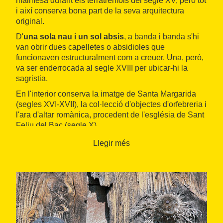
malmesa durant els terratrèmols del segle XV, però tot
i així conserva bona part de la seva arquitectura
original.
D'
una sola nau i un sol absis
, a banda i banda s'hi
van obrir dues capelletes o absidioles que
funcionaven estructuralment com a creuer. Una, però,
va ser enderrocada al segle XVIII per ubicar-hi la
sagristia.
En l'interior conserva la imatge de Santa Margarida
(segles XVI-XVII), la col·lecció d'objectes d'orfebreria i
l'ara d'altar romànica, procedent de l'església de Sant
Feliu del Bac (segle X).
Llegir més