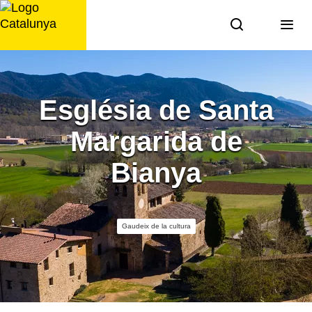
Saltar
al
contingut
Església de Santa
Margarida de
Bianya
Gaudeix de la cultura