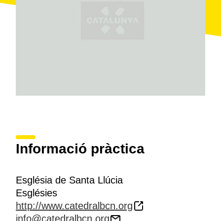
curiositat: a la façana, al vèrtex de la cantonada, hi ha
gravada una
cana
, mida oficial catalana de longitud,
emprada pels menestrals als segles passats.
S'hi pot accedir des del claustre de la mateixa
catedral o des de la seva pròpia entrada, situada al
carrer de Santa Llúcia.
Informació pràctica
Església de Santa Llúcia
Esglésies
http://www.catedralbcn.org
info@catedralbcn.org