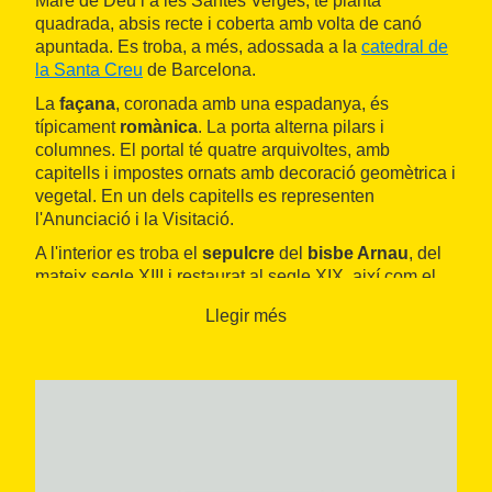
Mare de Déu i a les Santes Verges, té planta
quadrada, absis recte i coberta amb volta de canó
apuntada. Es troba, a més, adossada a la
catedral de
la Santa Creu
de Barcelona.
La
façana
, coronada amb una espadanya, és
típicament
romànica
. La porta alterna pilars i
columnes. El portal té quatre arquivoltes, amb
capitells i impostes ornats amb decoració geomètrica i
vegetal. En un dels capitells es representen
l'Anunciació i la Visitació.
A l'interior es troba el
sepulcre
del
bisbe Arnau
, del
mateix segle XIII i restaurat al segle XIX, així com el
sarcòfag del segle XIV del
canonge Francesc de
Llegir més
Santa Coloma
, situat en un arcosoli i coronat amb un
relleu sobre cristall blau que representa el Calvari. A
sota, i de la mateixa època, hi ha la
llosa sepulcral
del cavaller Jaufred de Santa Coloma.
La pica d'aigua beneita (segle XIV) és de marbre. La
pintura del timpà del portal és obra de
Joan Llimona
(1868-1926) i està feta a principis del segle XX. I una