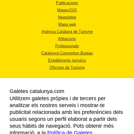
Publicacions
Mapes/GIS
Newsletter
Mapa web
Agència Catalana de Turisme
Afiliacions
Professionals
Catalunya Convention Bureau
Establiments turístics
Oficines de Turisme
Galetes catalunya.com
Utilitzem galetes pròpies i de tercers per
analitzar els nostres serveis i mostrar-te
AVÍS LEGAL
publicitat relacionada amb les preferències dels
POLÍTICA DE PRIVACITAT
usuaris segons un perfil elaborat a partir dels
COOKIES
seus hàbits de navegació. Pots obtenir més
informació a la
Política de Galetes
ACCESSIBILITAT
.