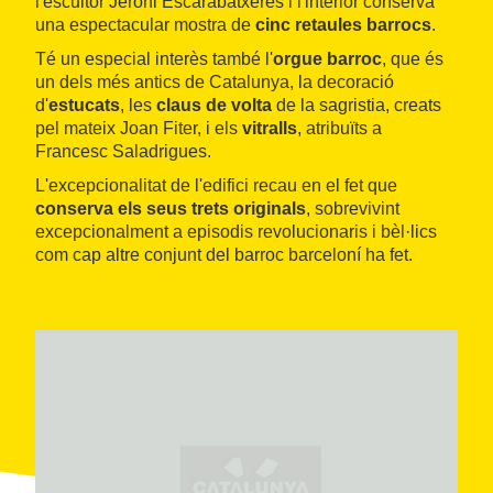
l'escultor Jeroni Escarabatxeres i l'interior conserva
una espectacular mostra de
cinc retaules barrocs
.
Té un especial interès també l'
orgue barroc
, que és
un dels més antics de Catalunya, la decoració
d'
estucats
, les
claus de volta
de la sagristia, creats
pel mateix Joan Fiter, i els
vitralls
, atribuïts a
Francesc Saladrigues.
L'excepcionalitat de l'edifici recau en el fet que
conserva els seus trets originals
, sobrevivint
excepcionalment a episodis revolucionaris i bèl·lics
com cap altre conjunt del barroc barceloní ha fet.