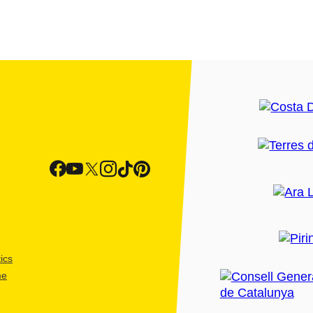
ics
me