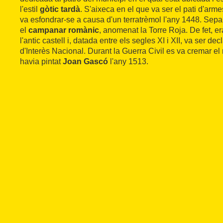
l'estil
gòtic tardà
. S'aixeca en el que va ser el pati d'armes
va esfondrar-se a causa d'un terratrèmol l'any 1448. Separ
el
campanar romànic
, anomenat la Torre Roja. De fet, e
l'antic castell i, datada entre els segles XI i XII, va ser de
d'Interès Nacional. Durant la Guerra Civil es va cremar el 
havia pintat
Joan Gascó
l'any 1513.