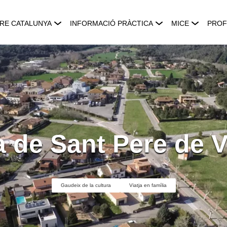
RE CATALUNYA
INFORMACIÓ PRÀCTICA
MICE
PROF
a de Sant Pere de V
Gaudeix de la cultura
Viatja en família