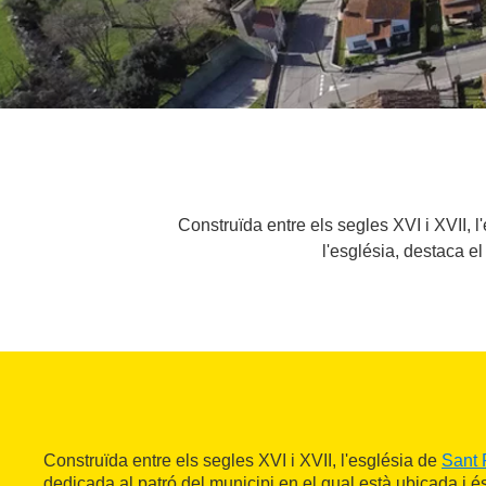
Construïda entre els segles XVI i XVII, 
l'església, destaca e
Construïda entre els segles XVI i XVII, l'església de
Sant 
dedicada al patró del municipi en el qual està ubicada i 