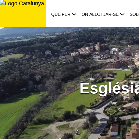
Saltar
al
QUÈ FER
ON ALLOTJAR-SE
SOB
contingut
Esglési