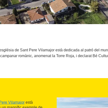
l'església de Sant Pere Vilamajor està dedicada al patró del mun
l campanar romànic, anomenat la Torre Roja, i declarat Bé Cultur
Pere Vilamajor
està
és un magnífic exemple de