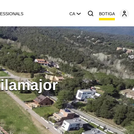
BOTIGA
ESSIONALS
CA
ilamajor