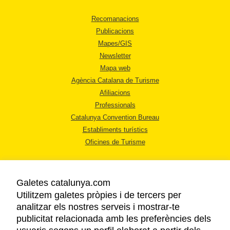
Recomanacions
Publicacions
Mapes/GIS
Newsletter
Mapa web
Agència Catalana de Turisme
Afiliacions
Professionals
Catalunya Convention Bureau
Establiments turístics
Oficines de Turisme
Galetes catalunya.com
Utilitzem galetes pròpies i de tercers per
analitzar els nostres serveis i mostrar-te
AVÍS LEGAL
publicitat relacionada amb les preferències dels
POLÍTICA DE PRIVACITAT