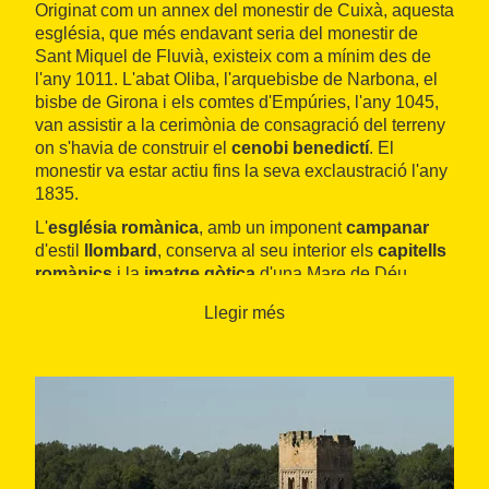
Originat com un annex del monestir de Cuixà, aquesta
església, que més endavant seria del monestir de
Sant Miquel de Fluvià, existeix com a mínim des de
l'any 1011. L'abat Oliba, l'arquebisbe de Narbona, el
bisbe de Girona i els comtes d'Empúries, l'any 1045,
van assistir a la cerimònia de consagració del terreny
on s'havia de construir el
cenobi benedictí
. El
monestir va estar actiu fins la seva exclaustració l'any
1835.
L'
església romànica
, amb un imponent
campanar
d'estil
llombard
, conserva al seu interior els
capitells
romànics
i la
imatge gòtica
d'una Mare de Déu
d'alabastre policromat, molt apreciada pels veïns.
Llegir més