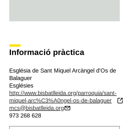
Informació pràctica
Església de Sant Miquel Arcàngel d'Os de
Balaguer
Esglésies
http://www.bisbatlleida.org/parroquia/sant-
miquel-arc%C3%A0ngel-os-de-balaguer
mcs@bisbatlleida.org
973 268 628