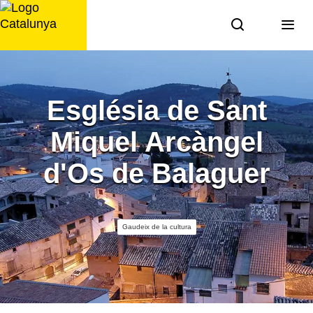
Saltar
al
contingut
Església de Sant
Miquel Arcàngel
d'Os de Balaguer
Gaudeix de la cultura