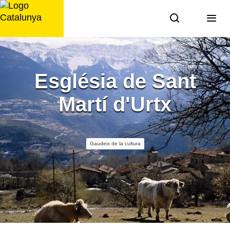
Saltar
al
contingut
Església de Sant
Martí d'Urtx
Gaudeix de la cultura