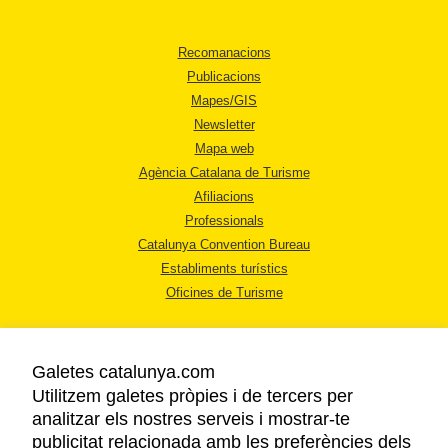
Recomanacions
Publicacions
Mapes/GIS
Newsletter
Mapa web
Agència Catalana de Turisme
Afiliacions
Professionals
Catalunya Convention Bureau
Establiments turístics
Oficines de Turisme
Galetes catalunya.com
Utilitzem galetes pròpies i de tercers per
analitzar els nostres serveis i mostrar-te
AVÍS LEGAL
publicitat relacionada amb les preferències dels