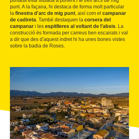
portada està situada a ponent i té tres arcs de mig
punt. A la façana, hi destaca de forma molt particular
la
finestra d'arc de mig punt
, així com el
campanar
de cadireta
. També destaquen la
corsera del
campanar
i les
espitlleres al voltant de l'absis
. La
construcció és formada per carreus ben escairats i val
a dir que des d'aquest indret hi ha unes bones vistes
sobre la badia de Roses.