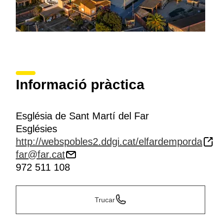
Informació pràctica
Església de Sant Martí del Far
Esglésies
http://webspobles2.ddgi.cat/elfardemporda
far@far.cat
972 511 108
Trucar