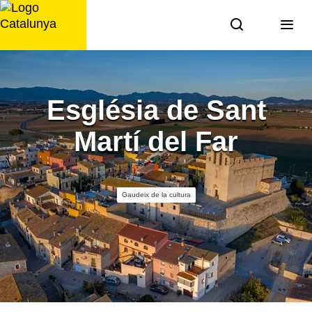
Saltar
al
contingut
Església de Sant
Martí del Far
Gaudeix de la cultura