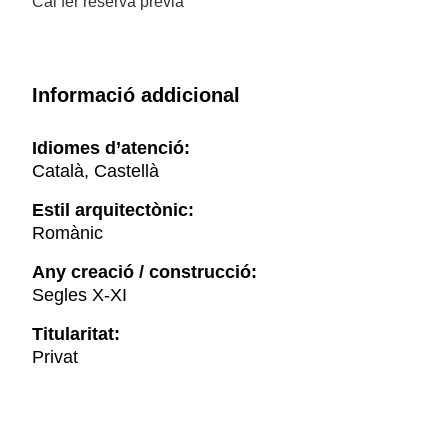
Cal fer reserva prèvia
Informació addicional
Idiomes d’atenció:
Català, Castellà
Estil arquitectònic:
Romànic
Any creació / construcció:
Segles X-XI
Titularitat:
Privat