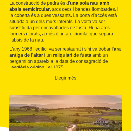
La construcció de pedra és d'
una sola nau amb
absis semicircular
, arcs cecs i bandes llombardes, i
la coberta és a dues vessants. La porta d'accés està
situada a un dels murs laterals. La volta va ser
substituïda per encavallades de fusta. Hi ha arcs
formers i torals, a més d'un arc triomfal que separa
l'absis de la nau.
L'any 1968 l'edifici va ser restaurat i s'hi va trobar l'
ara
antiga de l'altar
i un
reliquiari de fusta
amb un
pergamí on apareixia la data de consagració de
l'església original, el 1075.
Llegir més