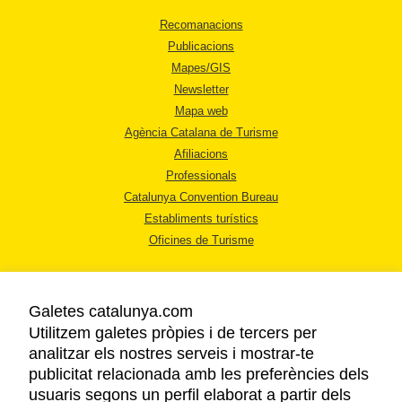
Recomanacions
Publicacions
Mapes/GIS
Newsletter
Mapa web
Agència Catalana de Turisme
Afiliacions
Professionals
Catalunya Convention Bureau
Establiments turístics
Oficines de Turisme
Galetes catalunya.com
Utilitzem galetes pròpies i de tercers per
analitzar els nostres serveis i mostrar-te
AVÍS LEGAL
publicitat relacionada amb les preferències dels
POLÍTICA DE PRIVACITAT
usuaris segons un perfil elaborat a partir dels