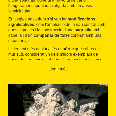
d'una sola nau, coberta amb volta de canó
lleugerament apuntada i alçada amb un absis
semicircular.
En segles posteriors s'hi van fer
modificacions
significatives
, com l'ampliació de la nau central amb
dues capelles i la construcció d'una
sagristia
amb
capella i d'un
campanar de torre
coronat amb una
espadanya.
L'element més destacat és el
pòrtic
que cobreix el
mur sud, considerat un dels millors exemplars de
porxo del romànic català. Està compost per sis arcs
adovellats de mig punt que reposen sobre cinc
Llegir més
columnes de marbre polit de vetes blaves i blanques.
Els capitells i les arcades, fetes de pedra calcària
composta, estan historiats i s'han atribuït al
Mestre de
Cabestany
: representen animals fantàstics, fulles
estilitzades, volutes i algun cap humà. També és
interessant la porta d'entrada, oberta amb un simple
arc de mig punt, que encara conserva la ferramenta
original als batents de fusta.