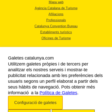
Mapa web
Agència Catalana de Turisme
Afiliacions
Professionals
Catalunya Convention Bureau
Establiments turístics
Oficines de Turisme
Galetes catalunya.com
Utilitzem galetes pròpies i de tercers per
analitzar els nostres serveis i mostrar-te
AVÍS LEGAL
publicitat relacionada amb les preferències dels
POLÍTICA DE PRIVACITAT
usuaris segons un perfil elaborat a partir dels
COOKIES
seus hàbits de navegació. Pots obtenir més
informació a la
Política de Galetes
ACCESSIBILITAT
.
Configuració de galetes
Copyright © 2026. Agència Catalana de Turisme. Tots els drets reservats.