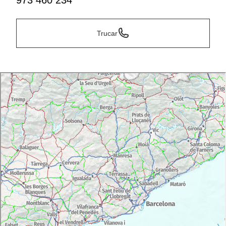
973 460 234
Trucar