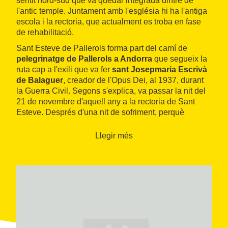
sentit nord-sud que va quedar integrada dintre de
l'antic temple. Juntament amb l'església hi ha l'antiga
escola i la rectoria, que actualment es troba en fase
de rehabilitació.
Sant Esteve de Pallerols forma part del camí de
pelegrinatge de Pallerols a Andorra
que segueix la
ruta cap a l'exili que va fer
sant Josepmaria Escrivà
de Balaguer
, creador de l'Opus Dei, al 1937, durant
la Guerra Civil. Segons s'explica, va passar la nit del
21 de novembre d'aquell any a la rectoria de Sant
Esteve. Després d'una nit de sofriment, perquè
dubtava si havia de marxar a l'exili o quedar-se a
Espanya, l'endemà va trobar a l'església una rosa de
Llegir més
fusta daurada que va entendre com un signe diví.
Arran d'aquests fets, Sant Esteve de Pallerols s'ha
convertit en un punt de pelegrinatge per a seguidors
d'Escrivà de Balaguer i, des del 2003, s'hi celebra el
cap de setmana més proper al 22 de novembre la
Trobada de la Rosa
.