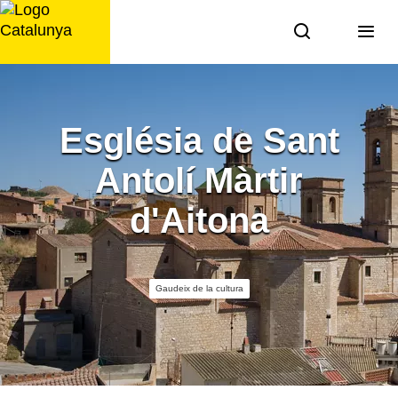
Saltar
al
contingut
Església de Sant
Antolí Màrtir
d'Aitona
Gaudeix de la cultura