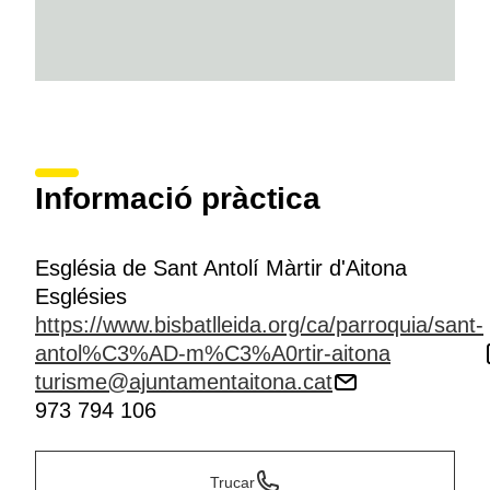
Informació pràctica
Església de Sant Antolí Màrtir d'Aitona
Esglésies
https://www.bisbatlleida.org/ca/parroquia/sant-
antol%C3%AD-m%C3%A0rtir-aitona
turisme@ajuntamentaitona.cat
973 794 106
Trucar