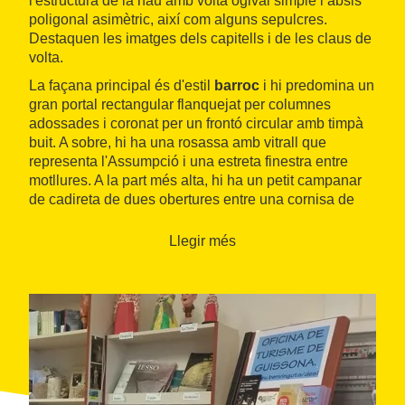
l'estructura de la nau amb volta ogival simple i absis
poligonal asimètric, així com alguns sepulcres.
Destaquen les imatges dels capitells i de les claus de
volta.
La façana principal és d'estil
barroc
i hi predomina un
gran portal rectangular flanquejat per columnes
adossades i coronat per un frontó circular amb timpà
buit. A sobre, hi ha una rosassa amb vitrall que
representa l'Assumpció i una estreta finestra entre
motllures. A la part més alta, hi ha un petit campanar
de cadireta de dues obertures entre una cornisa de
línies corbes.
Llegir més