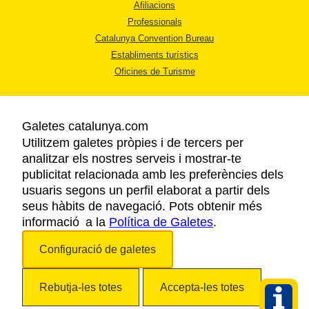
Afiliacions
Professionals
Catalunya Convention Bureau
Establiments turístics
Oficines de Turisme
Galetes catalunya.com
Utilitzem galetes pròpies i de tercers per
analitzar els nostres serveis i mostrar-te
AVÍS LEGAL
publicitat relacionada amb les preferències dels
POLÍTICA DE PRIVACITAT
usuaris segons un perfil elaborat a partir dels
COOKIES
seus hàbits de navegació. Pots obtenir més
informació a la
Política de Galetes
ACCESSIBILITAT
.
Configuració de galetes
Copyright © 2026. Agència Catalana de Turisme. Tots els drets reservats.
Rebutja-les totes
Accepta-les totes