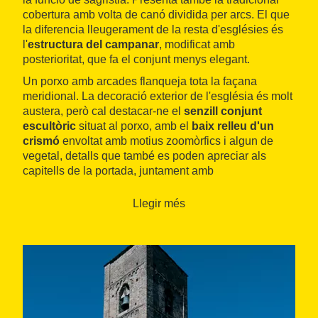
cobertura amb volta de canó dividida per arcs. El que
la diferencia lleugerament de la resta d'esglésies és
l'
estructura del campanar
, modificat amb
posterioritat, que fa el conjunt menys elegant.
Un porxo amb arcades flanqueja tota la façana
meridional. La decoració exterior de l'església és molt
austera, però cal destacar-ne el
senzill conjunt
escultòric
situat al porxo, amb el
baix relleu d'un
crismó
envoltat amb motius zoomòrfics i algun de
vegetal, detalls que també es poden apreciar als
capitells de la portada, juntament amb
representacions animals.
Llegir més
Pel que fa a l'interior, s'hi troben
retaules
d'èpoques
més tardanes (del barroc fins al segle XIX). En aquest
espai hi havia un conjunt escultòric tallat en fusta que
representava el davallament de Crist, del qual tan sols
s'ha pogut recuperar una imatge de la Mare de Déu
que es conserva al
Museu Nacional d'Art de
Catalunya
de Barcelona.