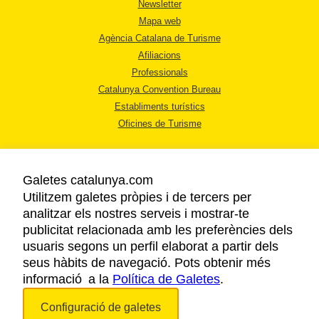
Newsletter
Mapa web
Agència Catalana de Turisme
Afiliacions
Professionals
Catalunya Convention Bureau
Establiments turístics
Oficines de Turisme
Galetes catalunya.com
Utilitzem galetes pròpies i de tercers per
analitzar els nostres serveis i mostrar-te
AVÍS LEGAL
publicitat relacionada amb les preferències dels
POLÍTICA DE PRIVACITAT
usuaris segons un perfil elaborat a partir dels
COOKIES
seus hàbits de navegació. Pots obtenir més
informació a la
Política de Galetes
ACCESSIBILITAT
.
Configuració de galetes