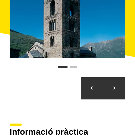
Forma part del
conjunt d'esglésies romàniques
de
la Vall de Boí declarades Patrimoni de la Humanitat
per la Unesco l'any 2000. L'església ha passat per
diverses fases de restauració
: el 1983 se'n va
restaurar la taulada, el 1994 el campanar i, entre els
anys 2000 i 2002, es va dur a terme una restauració
de l'església i els seus béns mobles. El
Centre del
Romànic de la Vall de Boí
(CRVB) gestiona les visites
d'aquesta i la resta d'esglésies del conjunt.
Informació pràctica