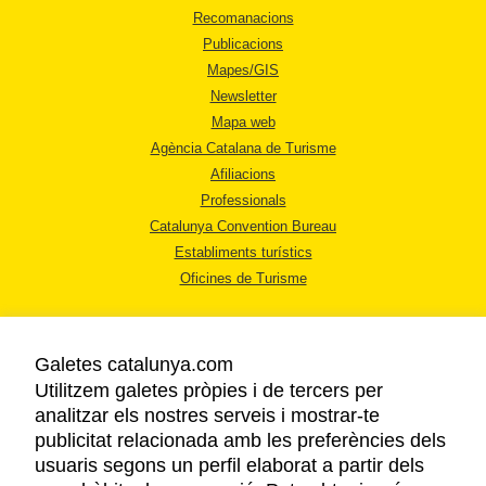
Recomanacions
Publicacions
Mapes/GIS
Newsletter
Mapa web
Agència Catalana de Turisme
Afiliacions
Professionals
Catalunya Convention Bureau
Establiments turístics
Oficines de Turisme
Galetes catalunya.com
Utilitzem galetes pròpies i de tercers per
analitzar els nostres serveis i mostrar-te
AVÍS LEGAL
publicitat relacionada amb les preferències dels
POLÍTICA DE PRIVACITAT
usuaris segons un perfil elaborat a partir dels
COOKIES