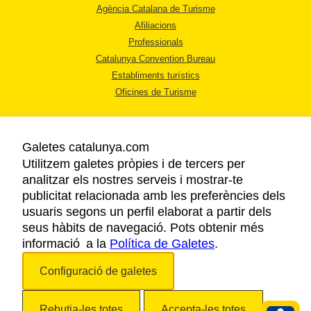
Agència Catalana de Turisme
Afiliacions
Professionals
Catalunya Convention Bureau
Establiments turístics
Oficines de Turisme
Galetes catalunya.com
Utilitzem galetes pròpies i de tercers per
analitzar els nostres serveis i mostrar-te
AVÍS LEGAL
publicitat relacionada amb les preferències dels
POLÍTICA DE PRIVACITAT
usuaris segons un perfil elaborat a partir dels
COOKIES
seus hàbits de navegació. Pots obtenir més
informació a la
Política de Galetes
ACCESSIBILITAT
.
Configuració de galetes
Copyright © 2026. Agència Catalana de Turisme. Tots els drets reservats.
Rebutja-les totes
Accepta-les totes