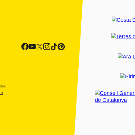
ics
me