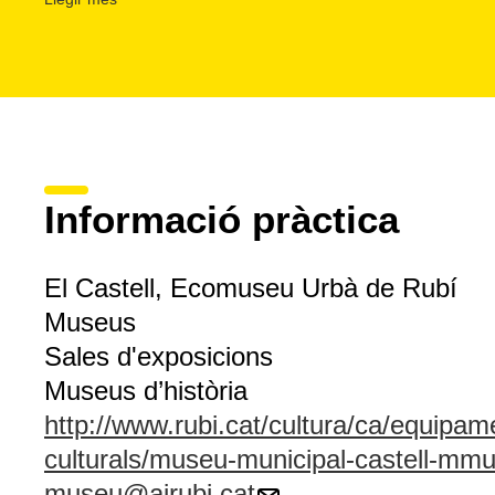
organitza
activitats
culturals i espectacles, així com
visit
s'ofereix la realització de diversos itineraris encaminats 
patrimoni cultural de la ciutat.
L'Ecomuseu Urbà de Rubí forma part de la
Xarxa de Mus
Barcelona
.
Informació pràctica
El Castell, Ecomuseu Urbà de Rubí
Museus
Sales d'exposicions
Museus d’història
http://www.rubi.cat/cultura/ca/equipam
culturals/museu-municipal-castell-mm
museu@ajrubi.cat