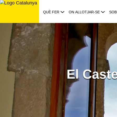
Saltar
al
QUÈ FER
ON ALLOTJAR-SE
SOB
contingut
El Cast