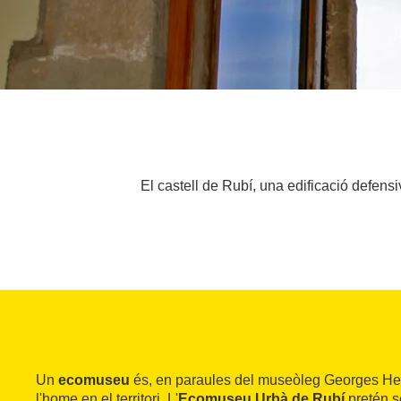
El castell de Rubí, una edificació defensiv
Un
ecomuseu
és, en paraules del museòleg Georges Hen
l'home en el territori. L'
Ecomuseu Urbà de Rubí
pretén s