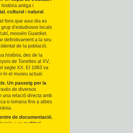
 història antiga i
ial
,
cultural
i
natural
.
el fons que avui dia es
 grup d'estudiosos locals
Rubí, mossèn Guardiet.
ar definitivament a la seu
ccidental de la població.
va història, des de la
nyors de Torrelles al XV,
 el segle XX. El 1983 va
ir-hi el museu actual.
ats. Un passeig per la
 través de diversos
n una relació directa amb
rica o romana fins a altres
rània.
entre de
documentació
,
locals, i un
auditori
.
 del patrimoni i