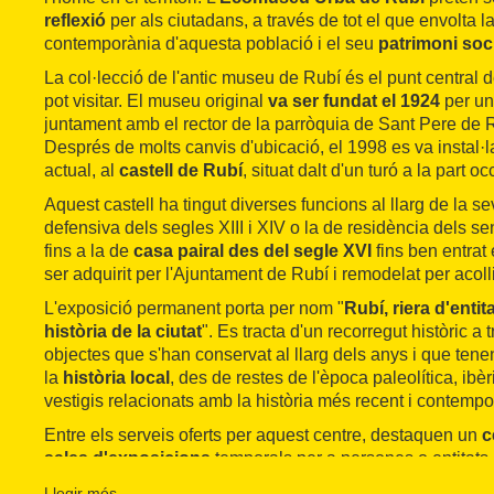
reflexió
per als ciutadans, a través de tot el que envolta la
contemporània d'aquesta població i el seu
patrimoni
soc
La col·lecció de l'antic museu de Rubí és el punt central d
pot visitar. El museu original
va ser fundat el
1924
per un
juntament amb el rector de la parròquia de Sant Pere de 
Després de molts canvis d'ubicació, el 1998 es va instal·l
actual, al
castell de Rubí
, situat dalt d'un turó a la part o
Aquest castell ha tingut diverses funcions al llarg de la se
defensiva dels segles XIII i XIV o la de residència dels se
fins a la de
casa pairal des del segle XVI
fins ben entrat
ser adquirit per l'Ajuntament de Rubí i remodelat per acoll
L'exposició permanent porta per nom "
Rubí, riera d'entit
història de la ciutat
". Es tracta d'un recorregut històric a
objectes que s'han conservat al llarg dels anys i que tene
la
història local
, des de restes de l'època paleolítica, ibè
vestigis relacionats amb la història més recent i contempo
Entre els serveis oferts per aquest centre, destaquen un
c
sales d'exposicions
temporals per a persones o entitats 
El
museu
promou beques de recerca, realitza un inventari
Llegir més