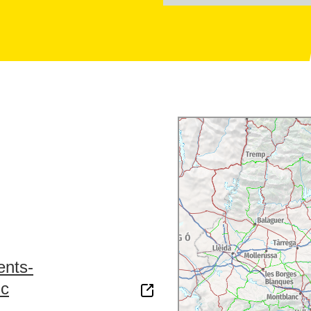
es guiades
. També
al coneixement del
eus de la Diputació de
ents-
uc