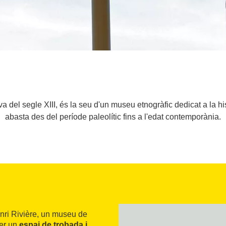
a del segle XIII, és la seu d'un museu etnogràfic dedicat a la his
abasta des del període paleolític fins a l'edat contemporània.
ri Rivière, un museu de
er un
espai de
trobada i