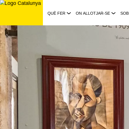
Saltar
al
QUÈ FER
ON ALLOTJAR-SE
SOB
contingut