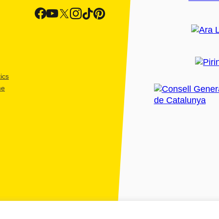
ics
me