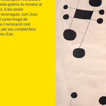
esta galeria és mostrar al
cs. A les seves
t reconeguts, com Joan
l carrer Aragó de
a il·luminació molt
a pel seu complet fons
es d'art.