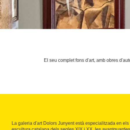
El seu complet fons d'art, amb obres d'au
La galeria d'art Dolors Junyent està especialitzada en els 
escultura catalana dels segles XIX i XX, les avantguardes h