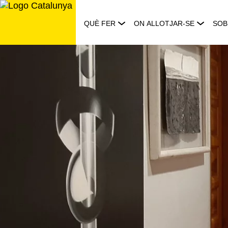
Saltar
al
QUÈ FER
ON ALLOTJAR-SE
SOB
contingut