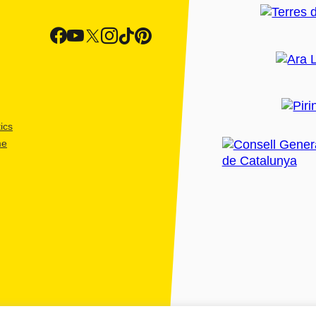
ics
me