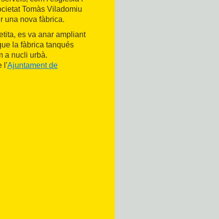
societat Tomàs Viladomiu
ir una nova fàbrica.
tita, es va anar ampliant
que la fàbrica tanqués
m a nucli urbà.
 l'
Ajuntament de