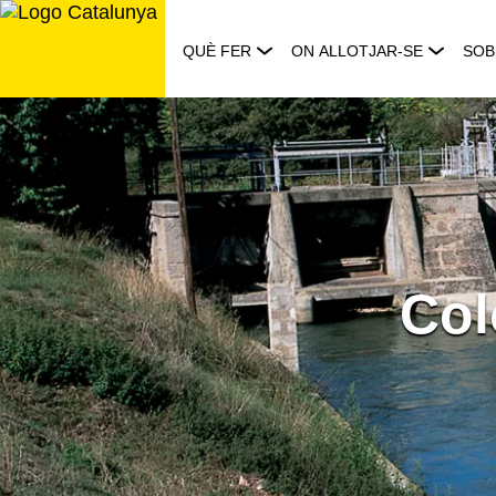
Saltar
al
QUÈ FER
ON ALLOTJAR-SE
SOB
contingut
Col