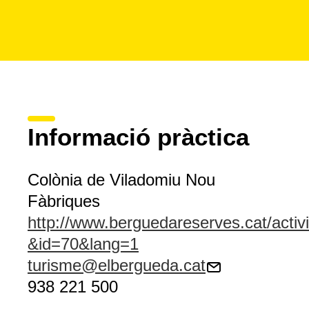
Informació pràctica
Colònia de Viladomiu Nou
Fàbriques
http://www.berguedareserves.cat/activi
&id=70&lang=1
turisme@elbergueda.cat
938 221 500