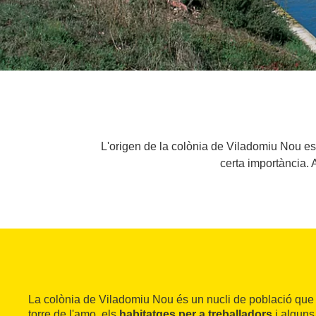
L'origen de la colònia de Viladomiu Nou es
certa importància. A
La colònia de Viladomiu Nou és un nucli de població que c
torre de l'amo, els
habitatges per a treballadors
i alguns 