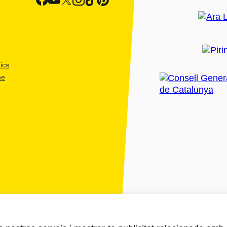
ics
me