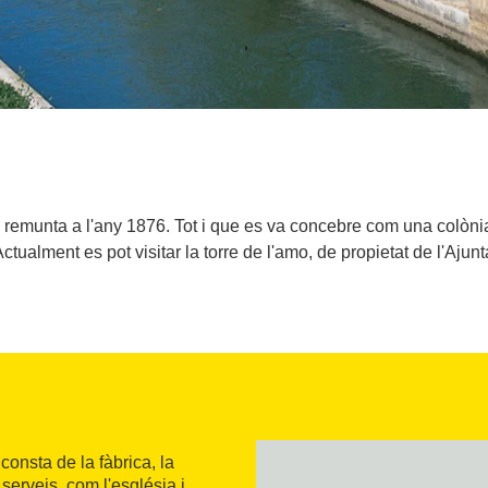
 remunta a l'any 1876. Tot i que es va concebre com una colònia 
ctualment es pot visitar la torre de l'amo, de propietat de l'Aju
onsta de la fàbrica, la
serveis, com l'església i