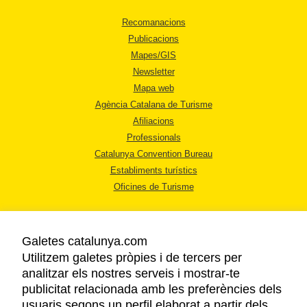
Recomanacions
Publicacions
Mapes/GIS
Newsletter
Mapa web
Agència Catalana de Turisme
Afiliacions
Professionals
Catalunya Convention Bureau
Establiments turístics
Oficines de Turisme
Galetes catalunya.com
Utilitzem galetes pròpies i de tercers per
analitzar els nostres serveis i mostrar-te
AVÍS LEGAL
publicitat relacionada amb les preferències dels
POLÍTICA DE PRIVACITAT
usuaris segons un perfil elaborat a partir dels