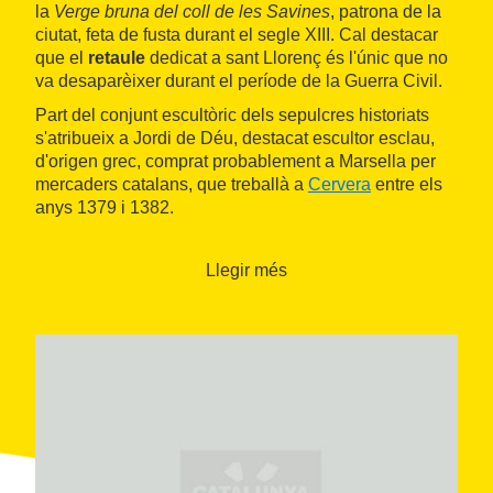
la
Verge bruna del coll de les Savines
, patrona de la
ciutat, feta de fusta durant el segle XIII. Cal destacar
que el
retaule
dedicat a sant Llorenç és l'únic que no
va desaparèixer durant el període de la Guerra Civil.
Part del conjunt escultòric dels sepulcres historiats
s'atribueix a Jordi de Déu, destacat escultor esclau,
d'origen grec, comprat probablement a Marsella per
mercaders catalans, que treballà a
Cervera
entre els
anys 1379 i 1382.
El
campanar
, del mateix estil que el de la
Seu de
Lleida
, conté
sis campanes
que de vegades encara
Llegir més
es fan voltar a mà; cadascuna té un
nom
i un
so
diferents
de la resta. La més antiga, la Seny Major,
està ubicada a la mateixa línia del rellotge (magnífica
peça de rellotgeria monumental). El 2009 van sonar
per primera vegada les matraques de la col·legiata,
unes campanes de fusta úniques a Catalunya que
han estat restaurades
L'edifici s'obre al públic puntualment, però l'èxit de
visitants ha fet que es treballi per obrir-lo al públic de