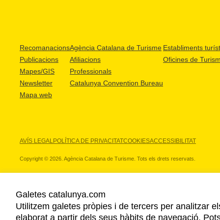
Recomanacions
Agència Catalana de Turisme
Establiments turíst
Publicacions
Afiliacions
Oficines de Turis
Mapes/GIS
Professionals
Newsletter
Catalunya Convention Bureau
Mapa web
AVÍS LEGAL
POLÍTICA DE PRIVACITAT
COOKIES
ACCESSIBILITAT
Copyright © 2026. Agència Catalana de Turisme. Tots els drets reservats.
Galetes catalunya.com
Utilitzem galetes pròpies i de tercers per analitzar e
ELS NOSTRES PARTNERS
elaborat a partir dels seus hàbits de navegació. Pot