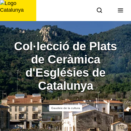
Saltar
al
contingut
Col·lecció de Plats
de Ceràmica
d'Esglésies de
Catalunya
Gaudeix de la cultura