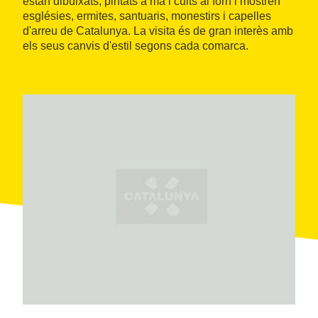
estan dibuixats, pintats a mà i cuits al forn i mostren
esglésies, ermites, santuaris, monestirs i capelles
d'arreu de Catalunya. La visita és de gran interès amb
els seus canvis d'estil segons cada comarca.