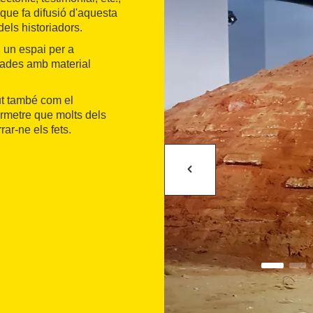
que fa difusió d'aquesta
dels historiadors.
 un espai per a
uiades amb material
ut també com el
ermetre que molts dels
ar-ne els fets.