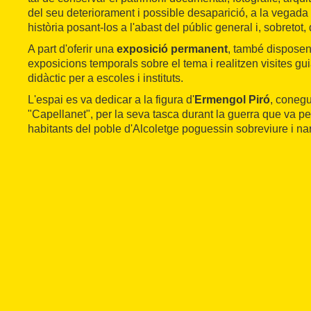
del seu deteriorament i possible desaparició, a la vegada 
història posant-los a l'abast del públic general i, sobretot, 
A part d'oferir una
exposició permanent
, també disposen
exposicions temporals sobre el tema i realitzen visites g
didàctic per a escoles i instituts.
L'espai es va dedicar a la figura d'
Ermengol Piró
, coneg
"Capellanet", per la seva tasca durant la guerra que va p
habitants del poble d'Alcoletge poguessin sobreviure i narr