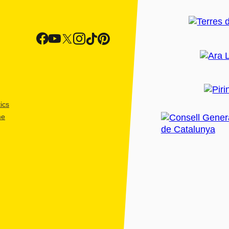
ics
me