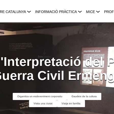
RE CATALUNYA
INFORMACIÓ PRÀCTICA
MICE
PROF
'Interpretació del 
Guerra Civil Ermeng
Organitza un esdeveniment corporatiu
Gaudeix de la cultura
Visita una ciutat
Viatja en família