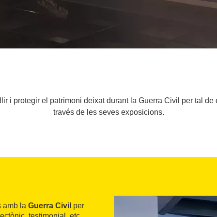
ir i protegir el patrimoni deixat durant la Guerra Civil per tal de
través de les seves exposicions.
s amb la
Guerra Civil
per
ctònic, testimonial, etc.,