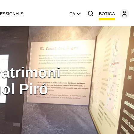
BOTIGA
ESSIONALS
CA
Patrimoni
ol Piró