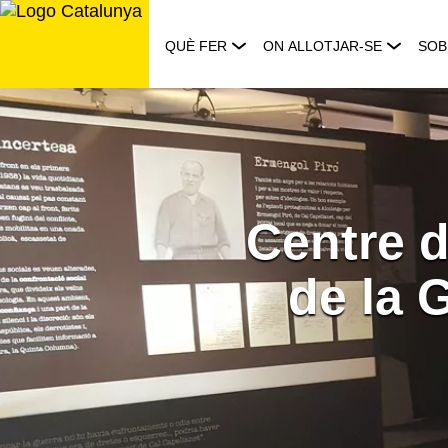
Saltar
al
QUÈ FER
ON ALLOTJAR-SE
SOB
contingut
Centre d
de la 