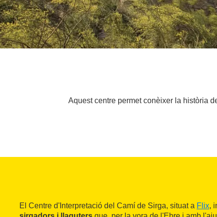
Aquest centre permet conèixer la història d
El Centre d'Interpretació del Camí de Sirga, situat a
Flix
, 
sirgadors i llaguters
que, per la vora de l'Ebre i amb l'aj