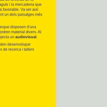
laguts i la mercaderia que
a favorable. Va ser així
eant un dels paisatges més
 espai disposen d'una
tren material divers. Al
rojecta un
audiovisual
.
oden desenvolupar
ls de recerca i tallers