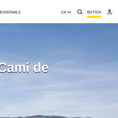
BOTIGA
ESSIONALS
CA
 Camí de