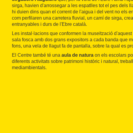
sirga, havien d'arrossegar a les espatlles tot el pes dels l
hi duien dins quan el corrent de l'aigua i del vent no els er
com perfilaren una carretera fluvial, un camí de sirga, cr
entranyables i durs de l'Ebre català.
Les instal·lacions que conformen la museïtzació d'aquest
sala fosca amb dos grans expositors a cada banda que mos
fons, una vela de llagut fa de pantalla, sobre la qual es p
El Centre també té una
aula de natura
on els escolars p
diferents activitats sobre patrimoni històric i natural, trebal
mediambientals.