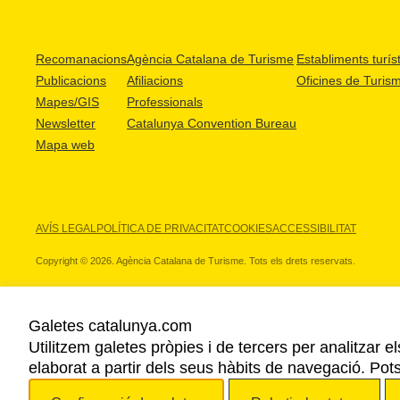
Recomanacions
Agència Catalana de Turisme
Establiments turíst
Publicacions
Afiliacions
Oficines de Turis
Mapes/GIS
Professionals
Newsletter
Catalunya Convention Bureau
Mapa web
AVÍS LEGAL
POLÍTICA DE PRIVACITAT
COOKIES
ACCESSIBILITAT
Copyright © 2026. Agència Catalana de Turisme. Tots els drets reservats.
Galetes catalunya.com
Utilitzem galetes pròpies i de tercers per analitzar e
ELS NOSTRES PARTNERS
elaborat a partir dels seus hàbits de navegació. Pot