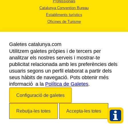
Professionals
Catalunya Convention Bureau
Establiments turístics
Oficines de Turisme
Galetes catalunya.com
Utilitzem galetes pròpies i de tercers per
analitzar els nostres serveis i mostrar-te
AVÍS LEGAL
publicitat relacionada amb les preferències dels
POLÍTICA DE PRIVACITAT
usuaris segons un perfil elaborat a partir dels
COOKIES
seus hàbits de navegació. Pots obtenir més
informació a la
Política de Galetes
ACCESSIBILITAT
.
Configuració de galetes
Copyright © 2026. Agència Catalana de Turisme. Tots els drets reservats.
Rebutja-les totes
Accepta-les totes