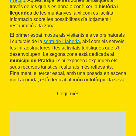
Pratdip
. Aquest espai té tres zones temàtiques a
través de les quals es dona a conèixer la
història i
llegendes
de les muntanyes, així com es facilita
informació sobre les possibilitats d'allotjament i
restauració a la zona.
El primer espai mostra als visitants els valors naturals
i culturals de la
serra de Llaberia
, així com els serveis,
les infraestructures i les activitats turístiques que s'hi
desenvolupen. La segona zona està dedicada al
municipi de Pratdip
i s'hi exposen i expliquen els
seus recursos turístics i culturals més rellevants.
Finalment, el tercer espai, amb una posada en escena
molt acurada, està dedicat al
món mitològic
i la seva
interpretació, amb protagonisme pels llegendaris dips.
Llegir més
El Centre incorpora un sistema d'informació turística a
través d'un dispositiu mòbil i també un sistema
d'
audioguies
que facilita la visita individualitzada.