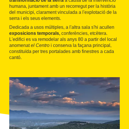
transformació de la serra
a causa de la intervenció
humana, juntament amb un recorregut per la història
del municipi, clarament vinculada a l'explotació de la
serra i els seus elements.
Dedicada a usos múltiples, a l'altra sala s'hi acullen
exposicions temporals,
conferències, etcètera.
L'edifici es va remodelar als anys 80 a partir del local
anomenat
el Centro
i conserva la façana principal,
constituïda per tres portalades amb finestres a cada
cantó.