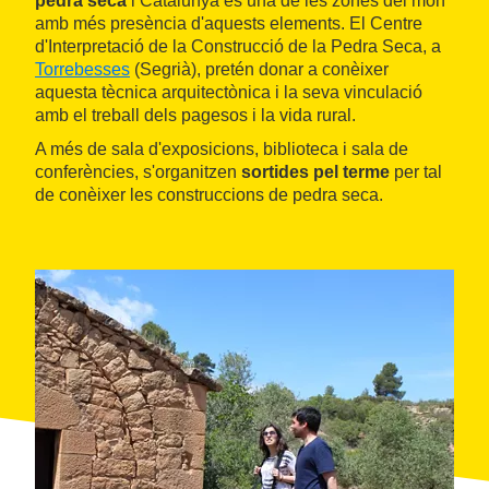
pedra seca
i Catalunya és una de les zones del món
amb més presència d'aquests elements. El Centre
d'Interpretació de la Construcció de la Pedra Seca, a
Torrebesses
(Segrià), pretén donar a conèixer
aquesta tècnica arquitectònica i la seva vinculació
amb el treball dels pagesos i la vida rural.
A més de sala d'exposicions, biblioteca i sala de
conferències, s'organitzen
sortides pel terme
per tal
de conèixer les construccions de pedra seca.