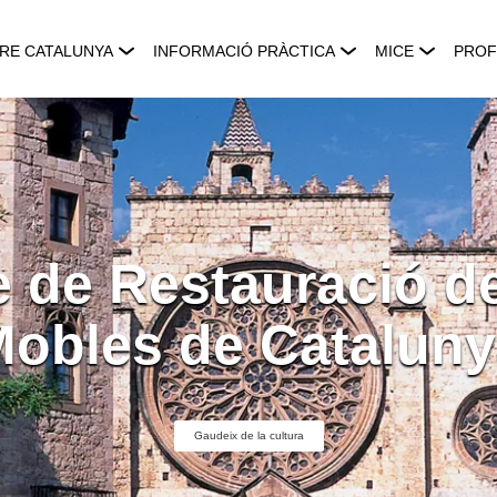
RE CATALUNYA
INFORMACIÓ PRÀCTICA
MICE
PROF
e de Restauració d
obles de Catalun
Gaudeix de la cultura