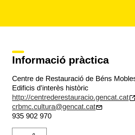
Informació pràctica
Centre de Restauració de Béns Moble
Edificis d'interès històric
http://centrederestauracio.gencat.cat
crbmc.cultura@gencat.cat
935 902 970