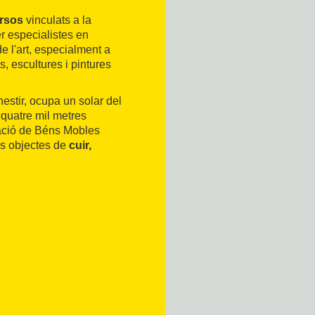
rsos
vinculats a la
er especialistes en
e l'art, especialment a
s, escultures i pintures
onestir, ocupa un solar del
 quatre mil metres
ració de Béns Mobles
ls objectes de
cuir,