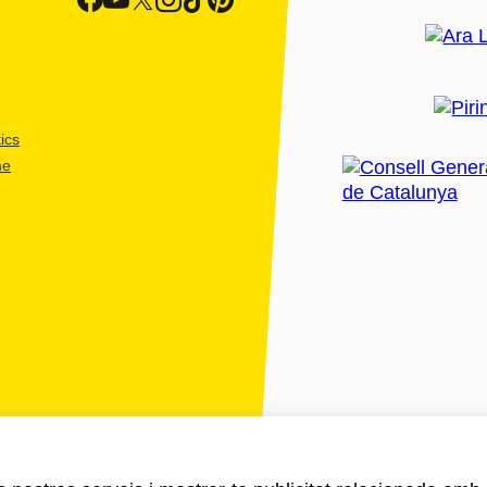
ics
me