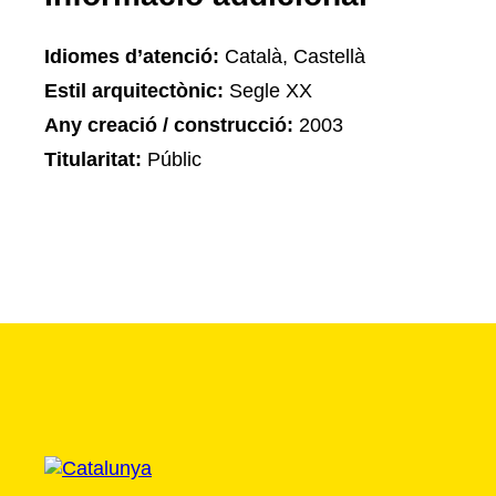
Idiomes d’atenció:
Català, Castellà
Estil arquitectònic:
Segle XX
Any creació / construcció:
2003
Titularitat:
Públic