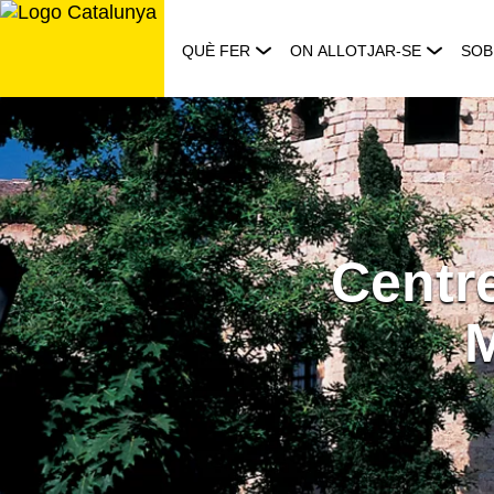
Saltar
al
QUÈ FER
ON ALLOTJAR-SE
SOB
contingut
Centr
M