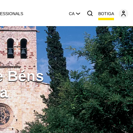
BOTIGA
ESSIONALS
CA
e Béns
ya