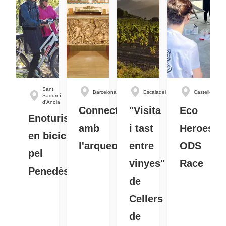
Sant
Barcelona
Escaladei
Castelldefels
Sadurní
d'Anoia
Connecta
"Visita
Eco
Enoturisme
amb
i tast
Heroes
en bicicleta
l'arqueologia!
entre
ODS
pel
vinyes"
Race
Penedès
de
Cellers
de