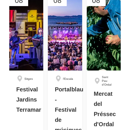
08
08
08
Sant
Sitges
l'Escala
Pau
d'Ordal
Festival
Portalblau
Mercat
Jardins
-
del
Terramar
Festival
Préssec
de
d'Ordal