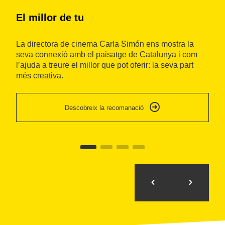
El millor de tu
I
La directora de cinema Carla Simón ens mostra la
Ca
seva connexió amb el paisatge de Catalunya i com
in
l’ajuda a treure el millor que pot oferir: la seva part
de
més creativa.
so
se
Descobreix la recomanació