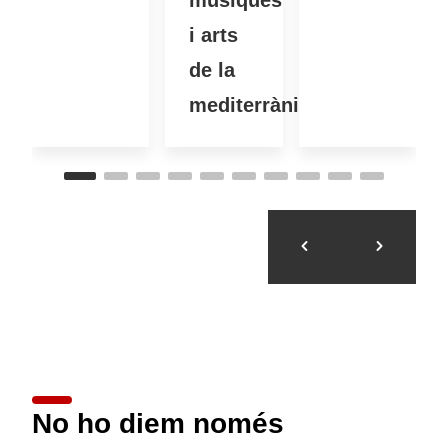
músiques
i arts
de la
mediterrània
No ho diem només