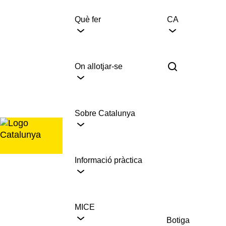
Saltar
al
Què fer
CA
contingut
On allotjar-se
Sobre Catalunya
Informació pràctica
MICE
Botiga