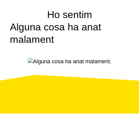
Ho sentim
Alguna cosa ha anat
malament
Pàgina
d'error