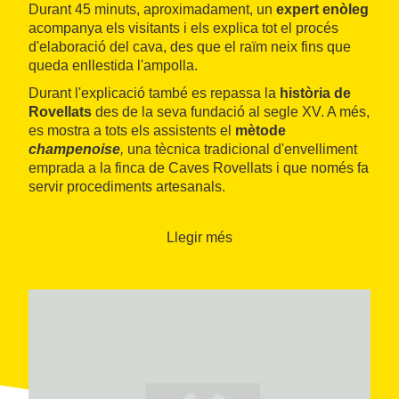
Durant 45 minuts, aproximadament, un
expert enòleg
acompanya els visitants i els explica tot el procés
d'elaboració del cava, des que el raïm neix fins que
queda enllestida l'ampolla.
Durant l'explicació també es repassa la
història de
Rovellats
des de la seva fundació al segle XV. A més,
es mostra a tots els assistents el
mètode
champenoise
,
una tècnica tradicional d'envelliment
emprada a la finca de Caves Rovellats i que només fa
servir procediments artesanals.
D'aquesta manera, el cava
fermenta en dues fases
:
la primera té lloc al celler, com passa amb la resta de
Llegir més
vins, i la segona es produeix a l'ampolla. Per
aconseguir-ho s'afegeixen a la beguda sucre i llevats,
que, dins l'ampolla tancada, esdevenen gas i es
dissolen al líquid. Per eliminar-ne els sediments, les
ampolles es deixen descansar cap avall lleugerament
inclinades en la posició habitual en què estem
acostumats a veure els típics cellers de cava. Durant
unes quantes setmanes, unes mans expertes