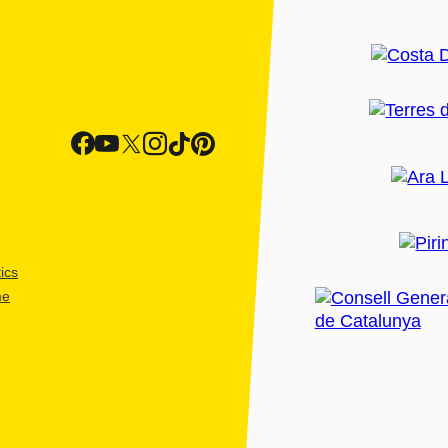
ics
me