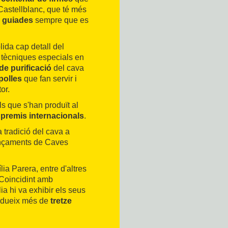
astellblanc, que té més
s guiades
sempre que es
blida cap detall del
n tècniques especials en
e purificació
del cava
polles
que fan servir i
or.
s que s'han produït al
b
premis internacionals
.
 tradició del cava a
mençaments de Caves
lia Parera, entre d'altres
. Coincidint amb
ia hi va exhibir els seus
rodueix més de
tretze