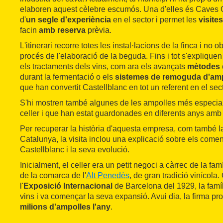
elaboren aquest cèlebre escumós. Una d'elles és Caves C
d'
un segle d'experiència
en el sector i permet les
visite
facin
amb reserva
prèvia.
L'itinerari recorre totes les instal·lacions de la finca i no o
procés de l'elaboració de la beguda. Fins i tot s'explique
els tractaments dels vins, com ara els avançats
mètodes d
durant la fermentació o els
sistemes de remoguda d'am
que han convertit Castellblanc en tot un referent en el sect
S'hi mostren també algunes de les ampolles més especial
celler i que han estat guardonades en diferents anys am
Per recuperar la història d'aquesta empresa, com també la
Catalunya, la visita inclou una explicació sobre els co
Castellblanc i la seva evolució.
Inicialment, el celler era un petit negoci a càrrec de la famí
de la comarca de l'
Alt Penedès
, de gran tradició vinícola
l'
Exposició Internacional
de Barcelona del 1929, la famíl
vins i va començar la seva expansió. Avui dia, la firma p
milions d'ampolles l'any
.