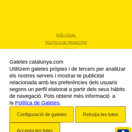
AVÍS LEGAL
POLÍTICA DE PRIVACITAT
COOKIES
ACCESSIBILITAT
Galetes catalunya.com
Utilitzem galetes pròpies i de tercers per analitzar
els nostres serveis i mostrar-te publicitat
Copyright © 2026. Agència Catalana de Turisme. Tots els drets reservats.
relacionada amb les preferències dels usuaris
segons un perfil elaborat a partir dels seus hàbits
de navegació. Pots obtenir més informació a
la
Política de Galetes
.
Configuració de galetes
Rebutja-les totes
Accepta-les totes