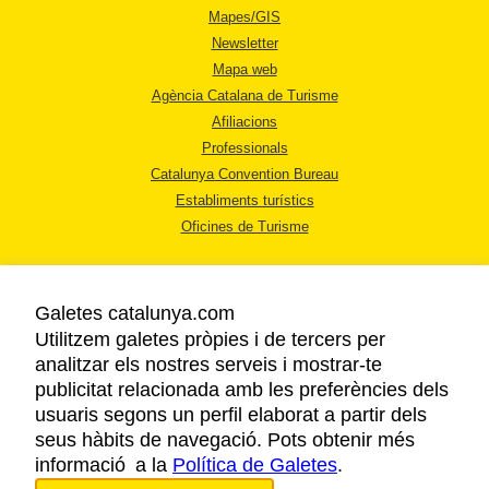
Mapes/GIS
Newsletter
Mapa web
Agència Catalana de Turisme
Afiliacions
Professionals
Catalunya Convention Bureau
Establiments turístics
Oficines de Turisme
Galetes catalunya.com
Utilitzem galetes pròpies i de tercers per
analitzar els nostres serveis i mostrar-te
AVÍS LEGAL
publicitat relacionada amb les preferències dels
POLÍTICA DE PRIVACITAT
usuaris segons un perfil elaborat a partir dels
COOKIES
seus hàbits de navegació. Pots obtenir més
informació a la
Política de Galetes
ACCESSIBILITAT
.