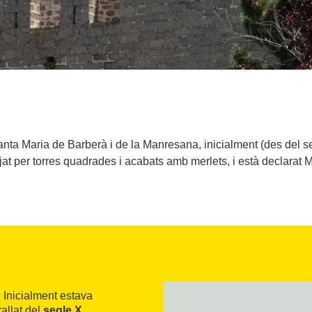
ta Maria de Barberà i de la Manresana, inicialment (des del seg
jat per torres quadrades i acabats amb merlets, i està declarat M
 Inicialment estava
allat del
segle X
.