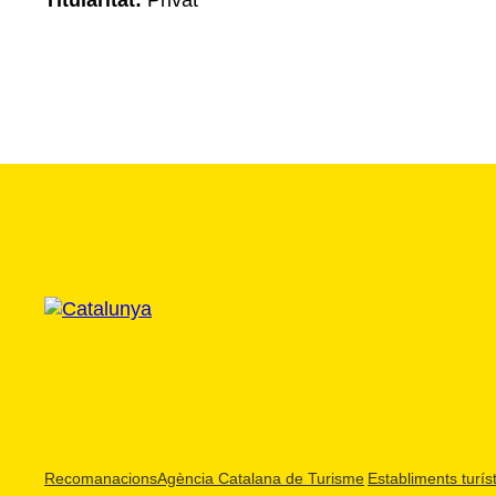
Titularitat:
Privat
Recomanacions
Agència Catalana de Turisme
Establiments turíst