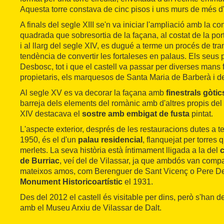
Aquesta torre constava de cinc pisos i uns murs de més d
A finals del segle XIII se'n va iniciar l'ampliació amb la co
quadrada que sobresortia de la façana, al costat de la po
i al llarg del segle XIV, es dugué a terme un procés de tr
tendència de convertir les fortaleses en palaus. Els seus
Desbosc, tot i que el castell va passar per diverses mans f
propietaris, els marquesos de Santa Maria de Barberà i d
Al segle XV es va decorar la façana amb
finestrals gòtic
barreja dels elements del romànic amb d'altres propis del 
XIV destacava el
sostre amb embigat de fusta
pintat.
L'aspecte exterior, després de les restauracions dutes a 
1950, és el d'un
palau residencial
, flanquejat per torres
merlets. La seva història està íntimament lligada a la del
c
de Burriac
, veí del de Vilassar, ja que ambdós van compa
mateixos amos, com Berenguer de Sant Vicenç o Pere De
Monument Historicoartístic
el 1931.
Des del 2012 el castell és visitable per dins, però s'han d
amb el Museu Arxiu de Vilassar de Dalt.