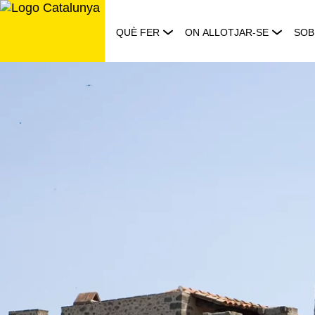
Saltar
al
QUÈ FER
ON ALLOTJAR-SE
SOB
contingut