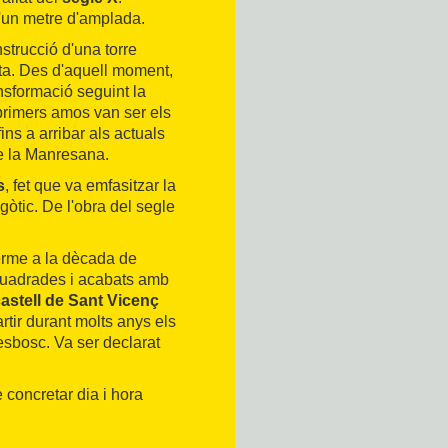
'un metre d'amplada.
nstrucció d'una torre
rta. Des d'aquell moment,
ansformació seguint la
 primers amos van ser els
ins a arribar als actuals
e la Manresana.
s
, fet que va emfasitzar la
gòtic. De l'obra del segle
terme a la dècada de
 quadrades i acabats amb
astell de Sant Vicenç
rtir durant molts anys els
sbosc. Va ser declarat
e concretar dia i hora