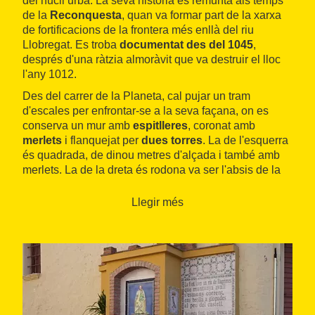
del nucli urbà. La seva història es remunta als temps
de la
Reconquesta
, quan va formar part de la xarxa
de fortificacions de la frontera més enllà del riu
Llobregat. Es troba
documentat des del 1045
,
després d'una ràtzia almoràvit que va destruir el lloc
l'any 1012.
Des del carrer de la Planeta, cal pujar un tram
d'escales per enfrontar-se a la seva façana, on es
conserva un mur amb
espitlleres
, coronat amb
merlets
i flanquejat per
dues torres
. La de l'esquerra
és quadrada, de dinou metres d'alçada i també amb
merlets. La de la dreta és rodona va ser l'absis de la
primitiva capella del castell i es va transformar per
convertir-se en el campanar de la històrica
església
Llegir més
de Sant Julià
, avui dia del Remei, que forma part del
conjunt.
Aquesta
capella
, vinculada al
monestir de Sant Cugat
del Vallès
fins al segle XIX, conserva els citats absis
semicircular i campanar de cadireta. Consta d'una
sola nau, reformada en estil gòtic, amb volta de canó
una mica apuntada. La portalada data del 1610.