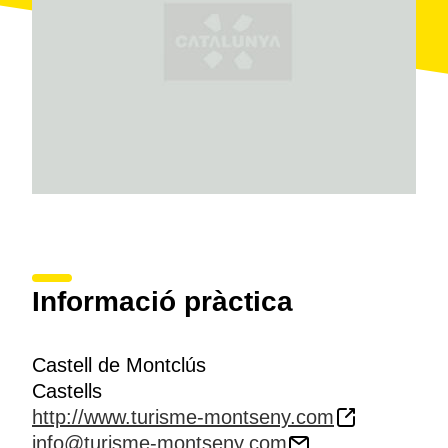
Del recinte
interior
del castell destaquen una
paret
coronada
per merlets, una
torre cilíndrica d'angle
,
la
torre de l'homenatge
i les restes del
fossar
.
Seguint el seu traçat cap a l'est s'accedeix a la
capella de Santa Margarida, construïda el 1739 per
substituir l'antiga capella. En l'actualitat se'n conserva
només la planta romànica, d'una sola nau i absis
semicircular.
Actualment només se'n pot visitar l'exterior.
Informació pràctica
Castell de Montclús
Castells
http://www.turisme-montseny.com
info@turisme-montseny.com