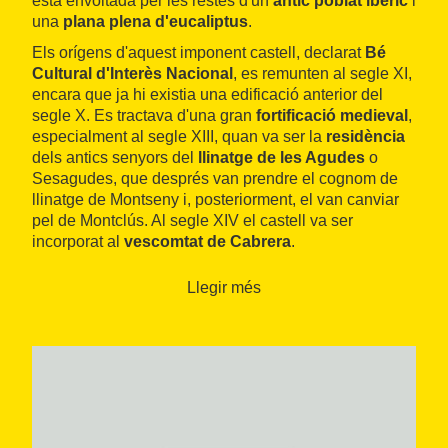
està envoltada per les restes d'un
antic poblat ibèric
i
una
plana plena d'eucaliptus
.
Els orígens d'aquest imponent castell, declarat
Bé
Cultural d'Interès Nacional
, es remunten al segle XI,
encara que ja hi existia una edificació anterior del
segle X. Es tractava d'una gran
fortificació medieval
,
especialment al segle XIII, quan va ser la
residència
dels antics senyors del
llinatge de les Agudes
o
Sesagudes, que després van prendre el cognom de
llinatge de Montseny i, posteriorment, el van canviar
pel de Montclús. Al segle XIV el castell va ser
incorporat al
vescomtat de Cabrera
.
Situat damunt del turó conegut com
el serrat dels
Llegir més
Moros
, el castell ocupa un lloc estratègic. Només s'hi
pot arribar per la zona de ponent, ja que la resta del
turó està envoltat d'un penya-segat. A la part inferior
del serrat es conserven
restes de la muralla
que
tancava el recinte exterior. La pujada es fa per camins
estrets, humits i molt verds, que permeten observar el
gran contrast entre el paisatge de la plana i el del
massís del Montseny.