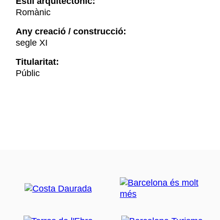
Estil arquitectònic:
Romànic
Any creació / construcció:
segle XI
Titularitat:
Públic