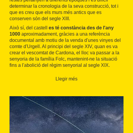
determinar la cronologia de la seva construcció, tot i
que es creu que els murs més antics que es
conserven són del segle XIII.
Això sí, del castell
es té constància des de l'any
1000
aproximadament, gràcies a una referència
documental amb motiu de la venda d'unes vinyes del
comte d'Urgell. Al principi del segle XIV, quan es va
crear el vescomtat de Cardona, el lloc va passar a la
senyoria de la família Folc, mantenint-ne la situació
fins a l'abolició del règim senyorial al segle XIX.
Juntament amb el castell també hi ha les restes de la
Llegir més
primitiva
església de Sant Martí
. Per accedir a les
ruïnes, es pot fer a peu en un curt trajecte des de
l'actual parròquia de
Lladurs
, on hi ha els serveis
bàsics del municipi.