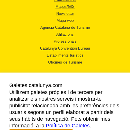
Mapes/GIS
Newsletter
Mapa web
Agència Catalana de Turisme
Afiliacions
Professionals
Catalunya Convention Bureau
Establiments turístics
Oficines de Turisme
Galetes catalunya.com
Utilitzem galetes pròpies i de tercers per
analitzar els nostres serveis i mostrar-te
AVÍS LEGAL
publicitat relacionada amb les preferències dels
POLÍTICA DE PRIVACITAT
usuaris segons un perfil elaborat a partir dels
COOKIES
seus hàbits de navegació. Pots obtenir més
informació a la
Política de Galetes
ACCESSIBILITAT
.