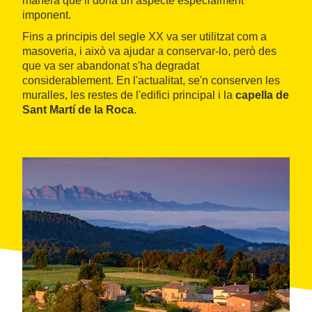
manera que li dona un aspecte especialment
imponent.
Fins a principis del segle XX va ser utilitzat com a
masoveria, i això va ajudar a conservar-lo, però des
que va ser abandonat s'ha degradat
considerablement. En l'actualitat, se'n conserven les
muralles, les restes de l'edifici principal i la
capella de
Sant Martí de la Roca
.